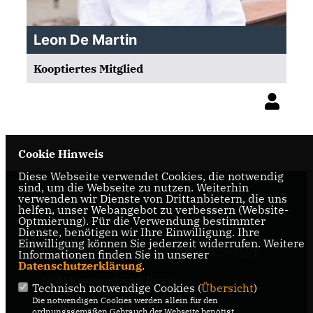
Leon De Martin
Kooptiertes Mitglied
Cookie Hinweis
Diese Webseite verwendet Cookies, die notwendig
sind, um die Webseite zu nutzen. Weiterhin
verwenden wir Dienste von Drittanbietern, die uns
Die Homepage der CDU Essen-Werden
helfen, unser Webangebot zu verbessern (Website-
Optmierung). Für die Verwendung bestimmter
Dienste, benötigen wir Ihre Einwilligung. Ihre
Einwilligung können Sie jederzeit widerrufen. Weitere
IMPRESSUM
DATENSCHUTZ
KONTAKT
Informationen finden Sie in unserer
Datenschutzerklärung
.
CDU Kreisverband Essen
Technisch notwendige Cookies (
Übersicht
)
Die notwendigen Cookies werden allein für den
CDU Fraktion im Rat der Stadt
ordnungsgemäßen Gebrauch der Webseite benötigt.